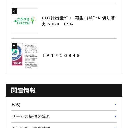
CO2排出量ｾﾞﾛ 再生ｴﾈﾙｷﾞｰに切り替
え SDGs ESG
ＩＡＴＦ１６９４９
関連情報
FAQ
サービス提供の流れ