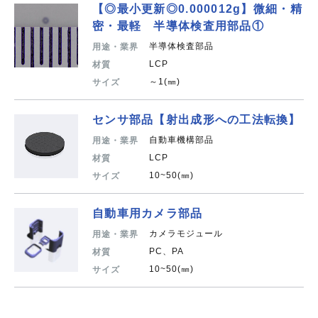
【◎最小更新◎0.000012g】微細・精
密・最軽 半導体検査用部品①
半導体検査部品
用途・業界
LCP
材質
～1(㎜)
サイズ
センサ部品【射出成形への工法転換】
自動車機構部品
用途・業界
LCP
材質
10~50(㎜)
サイズ
自動車用カメラ部品
カメラモジュール
用途・業界
PC、PA
材質
10~50(㎜)
サイズ