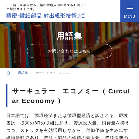
MENU
用語集
お問い合わせはこちら
用語集
サーキュラー エコノミー（ Circular Economy ）
トップページ
サーキュラー エコノミー（ Circul
ar Economy ）
日本語では、循環経済または循環型経済と訳される。環境
省は「従来の3Rの取組に加え、資源投入量、消費量を抑え
つつ、ストックを有効活用しながら、付加価値を生み出す
経済活動であり、資源・製品の価値の最大化、資源消費の