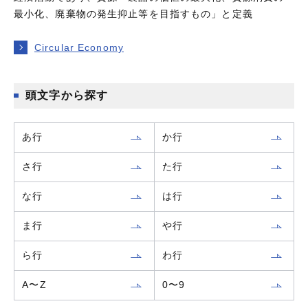
最小化、廃棄物の発生抑止等を目指すもの」と定義
Circular Economy
頭文字から探す
あ行
か行
さ行
た行
な行
は行
ま行
や行
ら行
わ行
A〜Z
0〜9