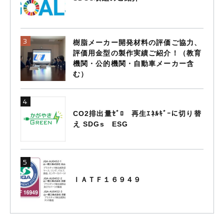
樹脂メーカー開発材料の評価ご協力、
評価用金型の製作実績ご紹介！（教育
機関・公的機関・自動車メーカー含
む）
CO2排出量ｾﾞﾛ 再生ｴﾈﾙｷﾞｰに切り替
え SDGs ESG
ＩＡＴＦ１６９４９