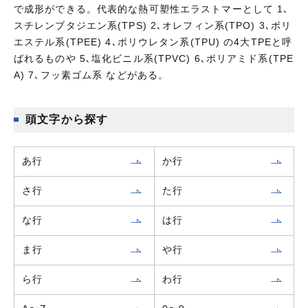
で成形ができる。代表的な熱可塑性エラストマーとして 1､
スチレンブタジエン系(TPS) 2､オレフィン系(TPO) 3､ポリ
エステル系(TPEE) 4､ポリウレタン系(TPU) の4大TPEと呼
ばれるものや 5､塩化ビニル系(TPVC) 6､ポリアミド系(TPE
A) 7､フッ素ゴム系 などがある。
頭文字から探す
あ行
か行
さ行
た行
な行
は行
ま行
や行
ら行
わ行