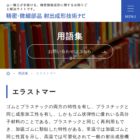
MENU
用語集
お問い合わせはこちら
用語集
エラストマー
トップページ
エラストマー
ゴムとプラスチックの両方の特性を有し、プラスチックと
同じ成形加工性を有し、しかもゴム状弾性に優れいる高分
子材料のことである。プラスチックと同じく再利用もで
き、加硫ゴムに類似した特性がある。常温では加硫ゴムと
同じ性質を示し、高温では可塑化されて一般の射出成形機