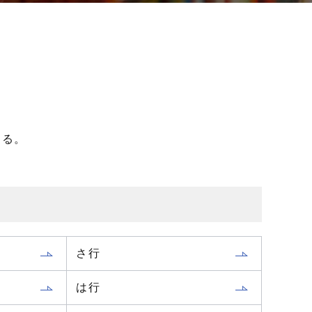
ある。
さ行
は行