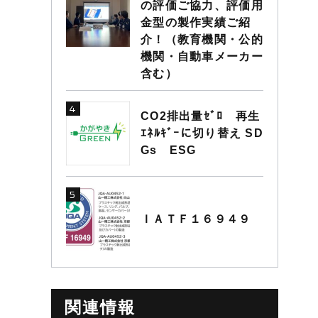
の評価ご協力、評価用
金型の製作実績ご紹
介！（教育機関・公的
機関・自動車メーカー
含む）
CO2排出量ｾﾞﾛ 再生
ｴﾈﾙｷﾞｰに切り替え SD
Gs ESG
ＩＡＴＦ１６９４９
関連情報