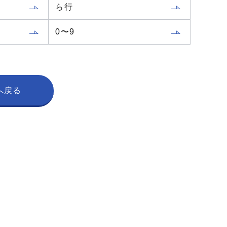
ら行
0〜9
へ戻る