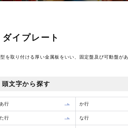
ダイプレート
金型を取り付ける厚い金属板をいい、固定盤及び可動盤が
頭文字から探す
あ行
か行
た行
な行