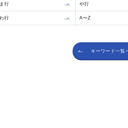
ま行
や行
わ行
A〜Z
キーワード一覧