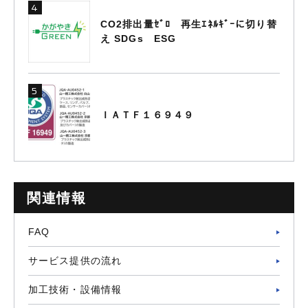
CO2排出量ｾﾞﾛ 再生ｴﾈﾙｷﾞｰに切り替
え SDGs ESG
ＩＡＴＦ１６９４９
関連情報
FAQ
サービス提供の流れ
加工技術・設備情報