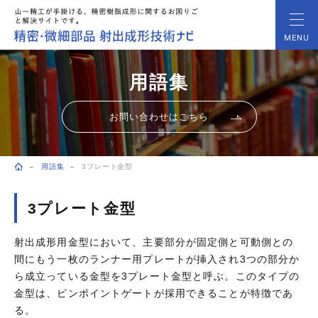
MENU
用語集
お問い合わせはこちら
用語集
3プレート金型
トップページ
3プレート金型
射出成形用金型において、主要部分が固定側と可動側との
間にもう一枚のランナー用プレートが挿入され3つの部分か
ら成立っている金型を3プレート金型と呼ぶ。このタイプの
金型は、ピンポイントゲートが採用できることが特徴であ
る。