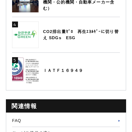
機関・公的機関・自動車メーカー含
む）
CO2排出量ｾﾞﾛ 再生ｴﾈﾙｷﾞｰに切り替
え SDGs ESG
ＩＡＴＦ１６９４９
関連情報
FAQ