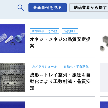
最新事例を見る
納品業界から探す
金型
医療機器・その他
品質向上
産業機器
オネジ・メネジの品質安定提
案
アミューズメント・玩具機器
民生用コネクタ
カメラモジュール
自動化・半自動化
自動車用コネクタ
成形～トレイ整列・搬送を自
動化により工数削減・品質安
自動車機構部品
定
カメラモジュール
PC・スマートフォン・タブ