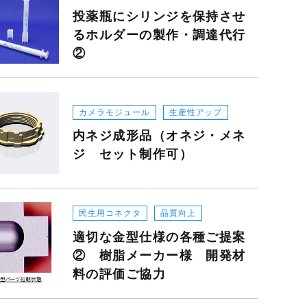
コストダウン
投薬瓶にシリンジを保持させ
るホルダーの製作・調達代行
品質向上
②
生産性アップ
自動化・半自動化
カメラモジュール
生産性アップ
内ネジ成形品（オネジ・メネ
工数削減
ジ セット制作可）
民生用コネクタ
品質向上
適切な金型仕様の各種ご提案
② 樹脂メーカー様 開発材
料の評価ご協力
ご相談・お問合せ