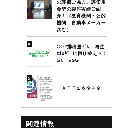
の評価ご協力、評価用
金型の製作実績ご紹
介！（教育機関・公的
機関・自動車メーカー
含む）
CO2排出量ｾﾞﾛ 再生
ｴﾈﾙｷﾞｰに切り替え SD
Gs ESG
ＩＡＴＦ１６９４９
関連情報