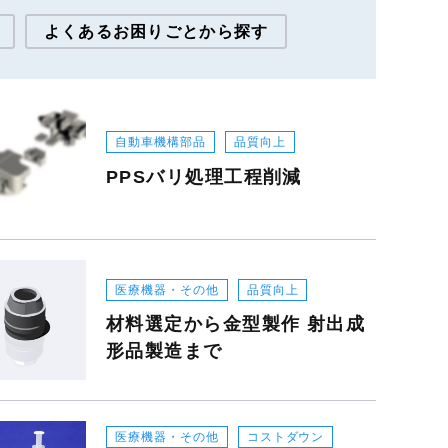
よくあるお困りごとから探す
移設型 移行型 他社起工型 金型修
理診断
自動車機構部品
品質向上
医療機器 理化学機器 金型 成形対応
PPSバリ処理工程削減
中国以外での生産対応
医療機器 理化学機器 成形対応
医療機器・その他
品質向上
100t～200t 成形機サイズ
材料選定から金型製作 射出成
形品製造まで
ＳＤＧｓ・マテリアルリサイクル
製品設計代行
レット
医療機器・その他
コストダウン