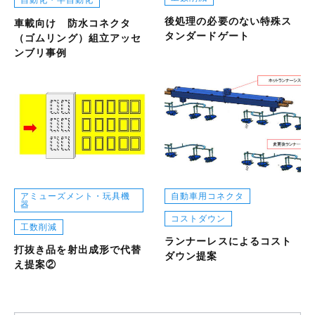
自動化・半自動化
後処理の必要のない特殊ス
車載向け 防水コネクタ
タンダードゲート
（ゴムリング）組立アッセ
ンブリ事例
アミューズメント・玩具機
自動車用コネクタ
器
コストダウン
工数削減
ランナーレスによるコスト
打抜き品を射出成形で代替
ダウン提案
え提案②