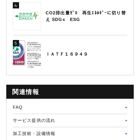
CO2排出量ｾﾞﾛ 再生ｴﾈﾙｷﾞｰに切り替
え SDGs ESG
ＩＡＴＦ１６９４９
関連情報
FAQ
サービス提供の流れ
加工技術・設備情報